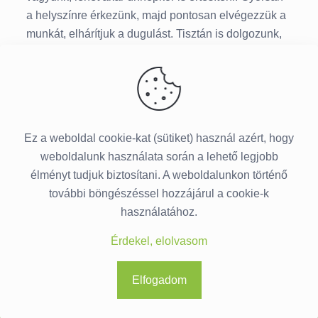
a helyszínre érkezünk, majd pontosan elvégezzük a
munkát, elhárítjuk a dugulást. Tisztán is dolgozunk,
hiszen ez is a munkánk részét képezi. Referenciával
is rendelkezünk, hiszen az elengedhetetlen.
Amennyiben dugulást tapasztal, bátran hívjon
minket.
Ez a weboldal cookie-kat (sütiket) használ azért, hogy
weboldalunk használata során a lehető legjobb
élményt tudjuk biztosítani. A weboldalunkon történő
további böngészéssel hozzájárul a cookie-k
használatához.
© 2015-
2026 Duguláselhárítás Budapesten ·
Érdekel, elolvasom
Minden jog fenntartva.
Rólunk
Adatkezelési Tájékoztató
Elfogadom