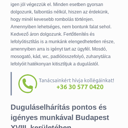
igen jól végezzük el. Minden esetben gyorsan
dolgozunk, falbontás nélkül, hiszen az érdekünk,
hogy minél kevesebb rombolás történjen.
Amennyiben lehetséges, nem bontunk falat sehol.
Kedvező áron dolgozunk. Fertőtlenítés és
lefolyótisztítás is a munkánk elengedhetetlen része,
amennyiben arra is igényt tart az ügyfél. Mosdó,
mosogató, kád, wc, padlóösszefolyó, zuhanytálca
lefolyóit hatékonyan kitisztítjuk a dugulástól.
Duguláselhárítás pontos és
igényes munkával Budapest
XVIII. kerületében