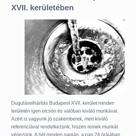
XVII. kerületében
Duguláselhárítás Budapest XVII. kerület minden
területén igen olcsón és valóban kiváló munkával.
Azért is vagyunk jó szakemberek, mert kiváló
referenciával rendelkezünk, hiszen remek munkát
végezünk. A hét minden napján, a nap 24 órájában