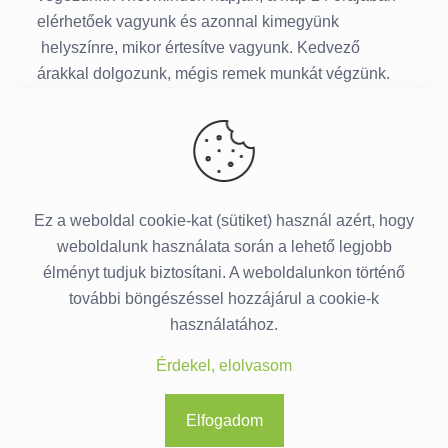
elérhetőek vagyunk és azonnal kimegyünk
helyszínre, mikor értesítve vagyunk. Kedvező
árakkal dolgozunk, mégis remek munkát végzünk.
Falbontás nélkül hárítjuk el a kisebb és a nagyobb
terjedelmű dugulásokat, a legmodernebb gépekkel.
Tehát bátran hívjon minket, amennyiben ön már nem
tud megbírkózni a makacs és a nagyobb dugulással.
Ez a weboldal cookie-kat (sütiket) használ azért, hogy
weboldalunk használata során a lehető legjobb
élményt tudjuk biztosítani. A weboldalunkon történő
további böngészéssel hozzájárul a cookie-k
használatához.
© 2015-
2026 Duguláselhárítás Budapesten ·
Érdekel, elolvasom
Minden jog fenntartva.
Rólunk
Adatkezelési Tájékoztató
Elfogadom