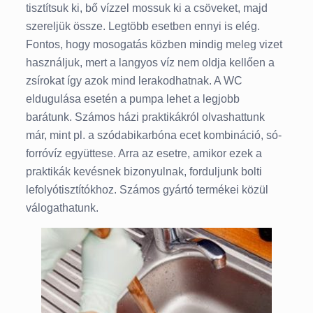
tisztítsuk ki, bő vízzel mossuk ki a csöveket, majd
szereljük össze. Legtöbb esetben ennyi is elég.
Fontos, hogy mosogatás közben mindig meleg vizet
használjuk, mert a langyos víz nem oldja kellően a
zsírokat így azok mind lerakodhatnak. A WC
eldugulása esetén a pumpa lehet a legjobb
barátunk. Számos házi praktikákról olvashattunk
már, mint pl. a szódabikarbóna ecet kombináció, só-
forróvíz együttese. Arra az esetre, amikor ezek a
praktikák kevésnek bizonyulnak, forduljunk bolti
lefolyótisztítókhoz. Számos gyártó termékei közül
válogathatunk.