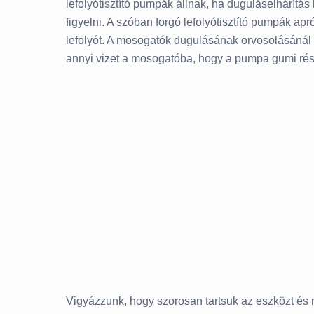
lefolyótisztító pumpák állnak, ha duguláselhárítá
figyelni. A szóban forgó lefolyótisztító pumpák a
lefolyót. A mosogatók dugulásának orvosolásánál a
annyi vizet a mosogatóba, hogy a pumpa gumi rész
Vigyázzunk, hogy szorosan tartsuk az eszközt és m