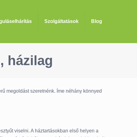
uláselhárítás
Szolgáltatások
Blog
 házilag
zerű megoldást szeretnénk. Íme néhány könnyed
ztyűt viselni. A háztartásokban első helyen a