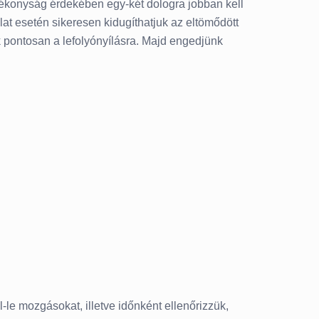
atékonyság érdekében egy-két dologra jobban kell
at esetén sikeresen kidugíthatjuk az eltömődött
k pontosan a lefolyónyílásra. Majd engedjünk
-le mozgásokat, illetve időnként ellenőrizzük,