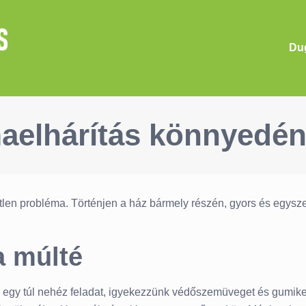
Dug
aelhárítás könnyedén,
tlen probléma. Történjen a ház bármely részén, gyors és egys
a múlté
 egy túl nehéz feladat, igyekezzünk védőszemüveget és gumikes