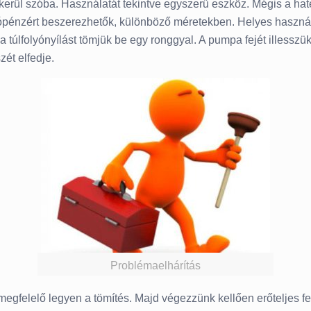
s kerül szóba. Használatát tekintve egyszerű eszköz. Mégis a h
própénzért beszerezhetők, különböző méretekben. Helyes használ
 túlfolyónyílást tömjük be egy ronggyal. A pumpa fejét illesszü
ét elfedje.
Problémaelhárítás
egfelelő legyen a tömítés. Majd végezzünk kellően erőteljes fel