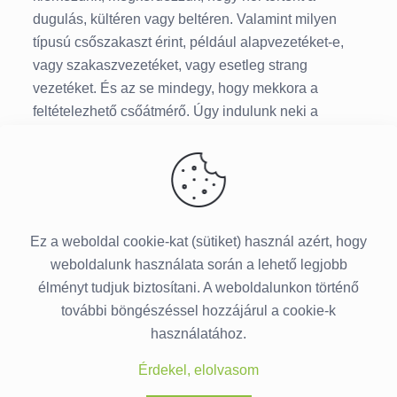
dugulás, kültéren vagy beltéren. Valamint milyen
típusú csőszakaszt érint, például alapvezetéket-e,
vagy szakaszvezetéket, vagy esetleg strang
vezetéket. És az se mindegy, hogy mekkora a
feltételezhető csőátmérő. Úgy indulunk neki a
munkának, hogy tisztázzuk a felmerűlő fontosabb
kérdéseket. Majd a profi gépeinkkel – mivel
másképp nem is lehet megoldani hatékonyan a
dugulást – elvégezzük a munkát.
Ez a weboldal cookie-kat (sütiket) használ azért, hogy
weboldalunk használata során a lehető legjobb
élményt tudjuk biztosítani. A weboldalunkon történő
további böngészéssel hozzájárul a cookie-k
használatához.
© 2015-
2026 Duguláselhárítás Budapesten ·
Érdekel, elolvasom
Minden jog fenntartva.