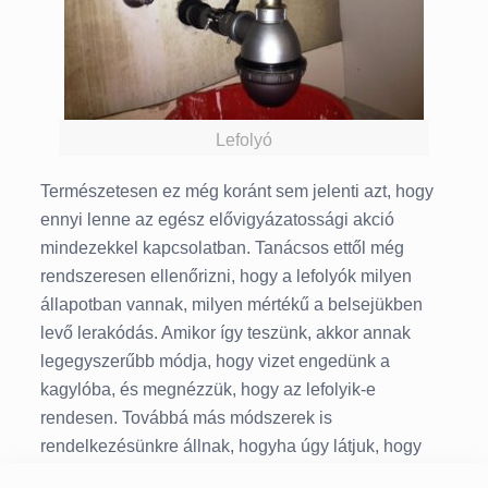
Lefolyó
Természetesen ez még koránt sem jelenti azt, hogy
ennyi lenne az egész elővigyázatossági akció
mindezekkel kapcsolatban. Tanácsos ettől még
rendszeresen ellenőrizni, hogy a lefolyók milyen
állapotban vannak, milyen mértékű a belsejükben
levő lerakódás. Amikor így teszünk, akkor annak
legegyszerűbb módja, hogy vizet engedünk a
kagylóba, és megnézzük, hogy az lefolyik-e
rendesen. Továbbá más módszerek is
rendelkezésünkre állnak, hogyha úgy látjuk, hogy
nagyobb lenne a baj, vagy esetleg abban az