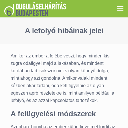
A lefolyó hibáinak jelei
Amikor az ember a fejébe veszi, hogy minden kis
zugra odafigyel majd a lakásában, és mindent
kordában tart, sokszor nincs olyan könnyű dolga,
mint ahogy azt gondolná. Amikor valaki mindent
kézben akar tartani, oda kell figyelnie az olyan
egészen apró részletekre is, mint amilyen például a
lefolyó, és az azzal kapcsolatos tartozékok.
A felügyelési módszerek
Azonban, hogyha az ember külön figyelmet fordít az