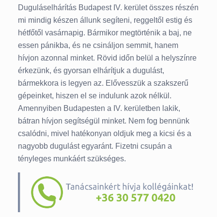
Duguláselhárítás Budapest IV. kerület összes részén
mi mindig készen állunk segíteni, reggeltől estig és
hétfőtől vasárnapig. Bármikor megtörténik a baj, ne
essen pánikba, és ne csináljon semmit, hanem
hívjon azonnal minket. Rövid időn belül a helyszínre
érkezünk, és gyorsan elhárítjuk a dugulást,
bármekkora is legyen az. Elővesszük a szakszerű
gépeinket, hiszen el se indulunk azok nélkül.
Amennyiben Budapesten a IV. kerületben lakik,
bátran hívjon segítségül minket. Nem fog bennünk
csalódni, mivel hatékonyan oldjuk meg a kicsi és a
nagyobb dugulást egyaránt. Fizetni csupán a
tényleges munkáért szükséges.