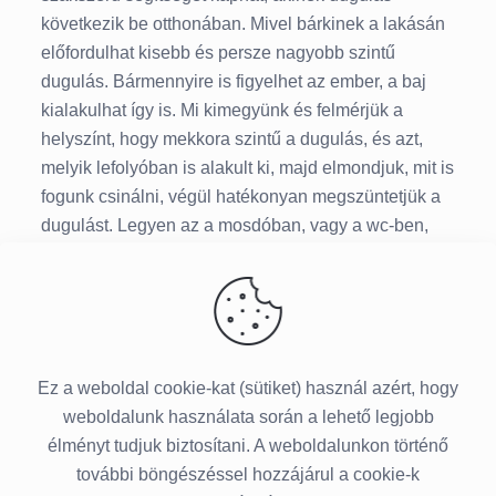
következik be otthonában. Mivel bárkinek a lakásán
előfordulhat kisebb és persze nagyobb szintű
dugulás. Bármennyire is figyelhet az ember, a baj
kialakulhat így is. Mi kimegyünk és felmérjük a
helyszínt, hogy mekkora szintű a dugulás, és azt,
melyik lefolyóban is alakult ki, majd elmondjuk, mit is
fogunk csinálni, végül hatékonyan megszüntetjük a
dugulást. Legyen az a mosdóban, vagy a wc-ben,
esetleg a mosogatóban. Korszerű gépeinkkel
hatástalanítjuk a makacs dugulást. Tehát ha
dugulása van, és minket hív, számíthat ránk, ha
Budapesten a IV. kerületben lakik.
Ez a weboldal cookie-kat (sütiket) használ azért, hogy
weboldalunk használata során a lehető legjobb
élményt tudjuk biztosítani. A weboldalunkon történő
további böngészéssel hozzájárul a cookie-k