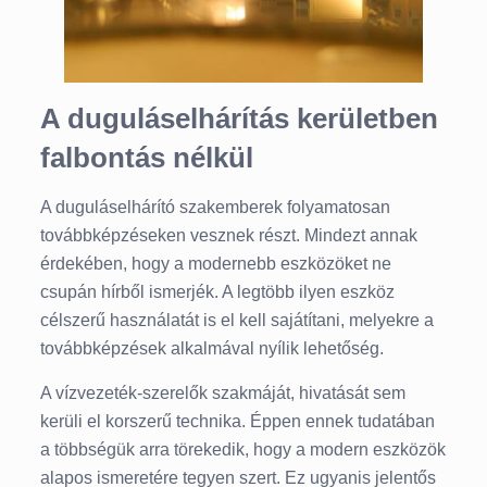
A duguláselhárítás kerületben
falbontás nélkül
A duguláselhárító szakemberek folyamatosan
továbbképzéseken vesznek részt. Mindezt annak
érdekében, hogy a modernebb eszközöket ne
csupán hírből ismerjék. A legtöbb ilyen eszköz
célszerű használatát is el kell sajátítani, melyekre a
továbbképzések alkalmával nyílik lehetőség.
A vízvezeték-szerelők szakmáját, hivatását sem
kerüli el korszerű technika. Éppen ennek tudatában
a többségük arra törekedik, hogy a modern eszközök
alapos ismeretére tegyen szert. Ez ugyanis jelentős