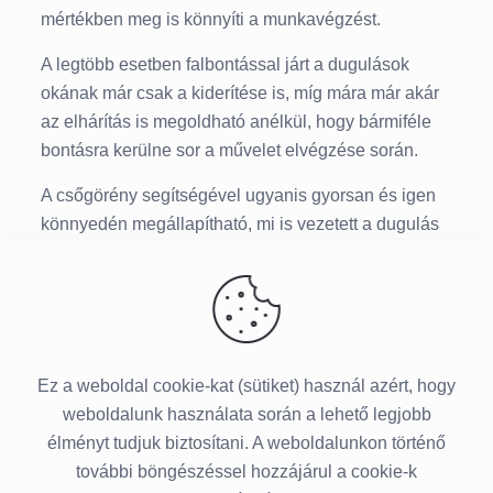
mértékben meg is könnyíti a munkavégzést.
A legtöbb esetben falbontással járt a dugulások
okának már csak a kiderítése is, míg mára már akár
az elhárítás is megoldható anélkül, hogy bármiféle
bontásra kerülne sor a művelet elvégzése során.
A csőgörény segítségével ugyanis gyorsan és igen
könnyedén megállapítható, mi is vezetett a dugulás
kialakulásához, majd ezt követően már sokkal
gyorsabban oldható meg a probléma. A csőgörény
éppen az az eszköz, melyet a dugulás elhárításának
több fázisában is használnak.
Ez a weboldal cookie-kat (sütiket) használ azért, hogy
weboldalunk használata során a lehető legjobb
élményt tudjuk biztosítani. A weboldalunkon történő
további böngészéssel hozzájárul a cookie-k