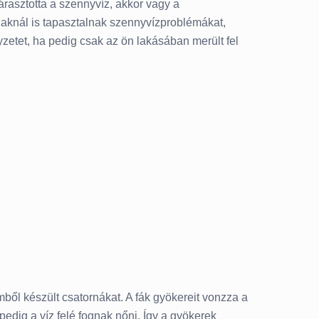
lárasztotta a szennyvíz, akkor vagy a
zaknál is tapasztalnak szennyvízproblémákat,
yzetet, ha pedig csak az ön lakásában merült fel
ől készült csatornákat. A fák gyökereit vonzza a
pedig a víz felé fognak nőni. Így a gyökerek