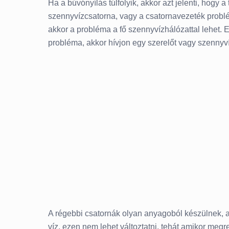
Ha a búvónyílás túlfolyik, akkor azt jelenti, hogy 
szennyvízcsatorna, vagy a csatornavezeték problé
akkor a probléma a fő szennyvízhálózattal lehet. E
probléma, akkor hívjon egy szerelőt vagy szennyvíz
A régebbi csatornák olyan anyagoból készülnek, a
víz, ezen nem lehet változtatni, tehát amikor megr