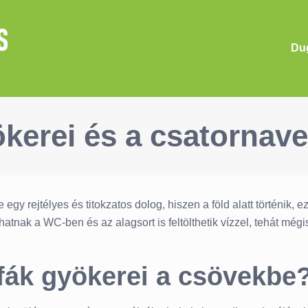
Dug
kerei és a csatornav
gy rejtélyes és titokzatos dolog, hiszen a föld alatt történik,
atnak a WC-ben és az alagsort is feltölthetik vízzel, tehát mégi
fák gyökerei a csövekbe