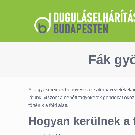
Fák gyö
A fa gyökereinek benövése a csatornavezetékekbe e
látunk, viszont a benőtt fagyökerek gondokat okozh
történik a föld alatt.
Hogyan kerülnek a 