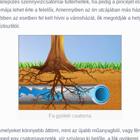
a település szennyvízcsatornái túlterheltek, ha pedig a pincéjét e
mája lehet érte a felelős. Amennyiben az ön utcájában más há
bben az esetben fel kell hívni a városházát, ők megoldják a hel
tisztítót.
Fa gyökér csatorna
melyeket könnyebb áttörni, mint az újabb műanyagból, vagy fémb
eped egy csatornavezeték, víz szivárog ki belőle, a fák gyökerei 