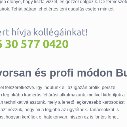
gép előnye, hogy tiszta vízzel, és gőzzel dolgozik. De természet
rok. Tehát bátran lehet értesíteni dugulás esetén minket.
gyorsan és profi módon 
 felszerelkezve. Így indulunk el, az igazán profik, persze
n leginkább kamerás feltárást alkalmazunk, mellyel kiderítjük a
an technikát választunk, mely a lehető legkevesebb károsodást
azt nézzük, hogy mi a legjobb az ügyfélnek. Tanácsokkal is
st hogyan kerüljék el hatékonyan, hiszen ez is fontos lehet.