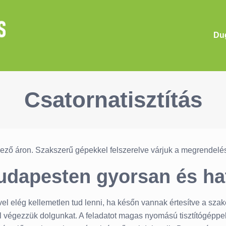
Dug
Csatornatisztítás
ező áron. Szakszerű gépekkel felszerelve várjuk a megrendelé
Budapesten gyorsan és h
l elég kellemetlen tud lenni, ha későn vannak értesítve a szak
ól végezzük dolgunkat. A feladatot magas nyomású tisztítógéppe