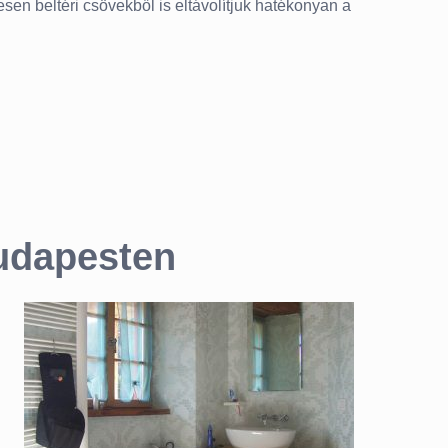
esen beltéri csövekből is eltávolítjuk hatékonyan a
Budapesten