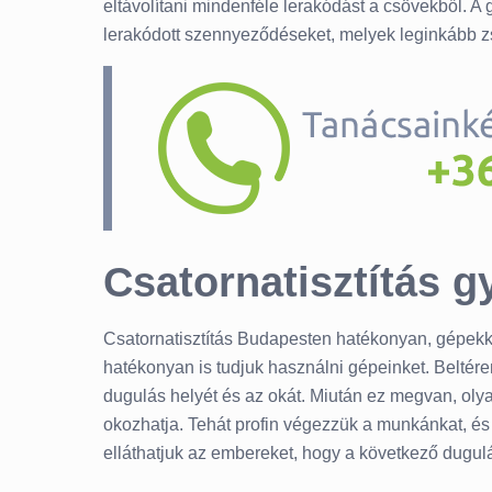
eltávolítani mindenféle lerakódást a csövekből. A 
lerakódott szennyeződéseket, melyek leginkább zsí
Csatornatisztítás 
Csatornatisztítás Budapesten hatékonyan, gépekkel
hatékonyan is tudjuk használni gépeinket. Beltére
dugulás helyét és az okát. Miután ez megvan, oly
okozhatja. Tehát profin végezzük a munkánkat, és 
elláthatjuk az embereket, hogy a következő dugulá