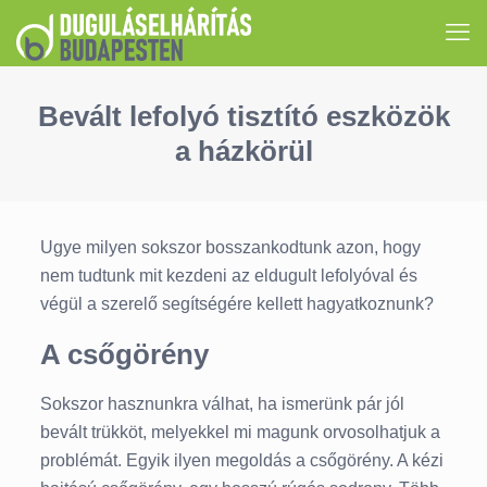
Bevált lefolyó tisztító eszközök
a házkörül
Ugye milyen sokszor bosszankodtunk azon, hogy
nem tudtunk mit kezdeni az eldugult lefolyóval és
végül a szerelő segítségére kellett hagyatkoznunk?
A csőgörény
Sokszor hasznunkra válhat, ha ismerünk pár jól
bevált trükköt, melyekkel mi magunk orvosolhatjuk a
problémát. Egyik ilyen megoldás a csőgörény. A kézi