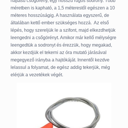
hajtású csőgörény, egy hosszú rúgós sodrony. Több
méretben is kapható, a 1,5 méterestől egészen a 10
méteres hosszúságig. A használata egyszerű, de
általában kettő ember szükséges hozzá. Az első
lépés, hogy szereljük le a szifont, majd elkezdhetjük
leengedni a csőgörényt. Amikor már kellő mélységre
leengedtük a sodronyt és érezzük, hogy megakad,
akkor kezdjük el tekerni az óra mutató járásával
megegyező irányba a hajtókáját. Innentől kezdve
lelassul a folyamat, de egész addig tekerjük, még
elérjük a vezetékek végét.