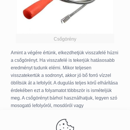
Csőgörény
Amint a végére értünk, elkezdhetjük visszafelé húzni
a csőgörényt. Ha visszafelé is tekerjük hatásosabb
eredményt tudunk elérni. Mikor teljesen
visszatekertük a sodronyt, akkor jó bő forró vízzel
öblítsük át a lefolyót. A dugulás teljes körű elhárítása
érdekében ezt a folyamatot többször is ismételjük
meg. A csőgörényt bárhol használhatjuk, legyen szó
mosogató lefolyóról, mosdóról vagy
padlóösszefolyóról. A WC-nél is alkalmazhatjuk csak
fokozott óvatosságot igényel, hogy nehogy leüssük a
porcelánt. A csőgörény használatánál mindig